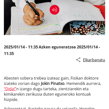
Klisk
2025/01/14 - 11:35
Azken eguneratzea
2025/01/14 -
11:35
Elkarbanatu
Abesten sobera trebea izateaz gain, Fisikan doktore
izateko zorian dago
Jokin Pinatxo
. Hemendik aurrera,
“Dida!”
n izango dugu tarteka, zientziarekin eta
kimikarekin zerikusia duten eguneroko kontuak
hizpide.
Askorentzat, ikasteko garaia da urtarrila. Honekin