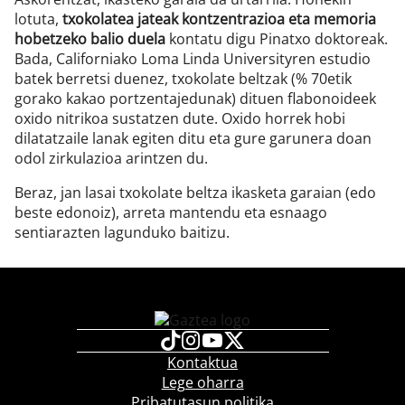
lotuta,
txokolatea jateak kontzentrazioa eta memoria
hobetzeko balio duela
kontatu digu Pinatxo doktoreak.
Bada, Californiako Loma Linda Universityren estudio
batek berretsi duenez, txokolate beltzak (% 70etik
gorako kakao portzentajedunak) dituen flabonoideek
oxido nitrikoa sustatzen dute. Oxido horrek hobi
dilatatzaile lanak egiten ditu eta gure garunera doan
odol zirkulazioa arintzen du.
Beraz, jan lasai txokolate beltza ikasketa garaian (edo
beste edonoiz), arreta mantendu eta esnaago
sentiarazten lagunduko baitizu.
Kontaktua
Lege oharra
Pribatutasun politika