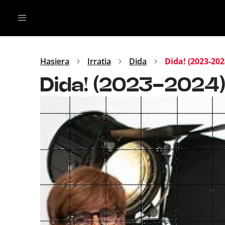
Irratia
Top Gaztea
Podcastak
Mus
Dida
Hasiera
Irratia
Dida
Dida! (2023-202
Gu
B Aldea
Dida! (2023-2024
Bitan