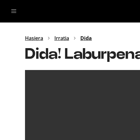
Irratia
Top Gaztea
Podcastak
Mus
Dida
Hasiera
Irratia
Dida
Gu
B Aldea
Dida! Laburpen
Bitan