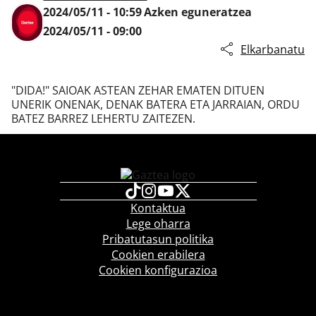
2024/05/11 - 10:59
Azken eguneratzea
2024/05/11 - 09:00
Elkarbanatu
Klisk
"DIDA!" SAIOAK ASTEAN ZEHAR EMATEN DITUEN
UNERIK ONENAK, DENAK BATERA ETA JARRAIAN, ORDU
BATEZ BARREZ LEHERTU ZAITEZEN.
Kontaktua
Lege oharra
Pribatutasun politika
Cookien erabilera
Cookien konfigurazioa