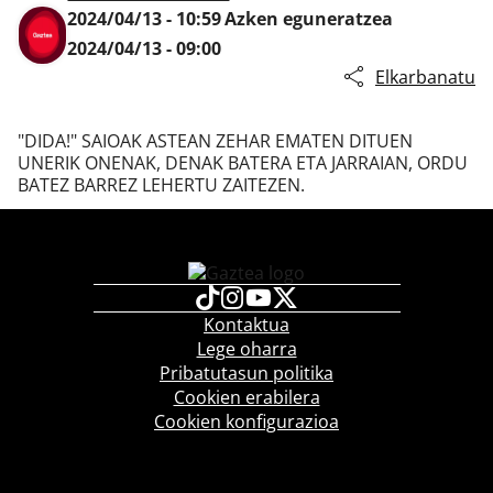
2024/04/13 - 10:59
Azken eguneratzea
2024/04/13 - 09:00
Elkarbanatu
Klisk
"DIDA!" SAIOAK ASTEAN ZEHAR EMATEN DITUEN
UNERIK ONENAK, DENAK BATERA ETA JARRAIAN, ORDU
BATEZ BARREZ LEHERTU ZAITEZEN.
Kontaktua
Lege oharra
Pribatutasun politika
Cookien erabilera
Cookien konfigurazioa