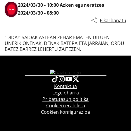
2024/03/30 - 10:00
Azken eguneratzea
2024/03/30 - 08:00
Elkarbanatu
Klisk
"DIDA!" SAIOAK ASTEAN ZEHAR EMATEN DITUEN
UNERIK ONENAK, DENAK BATERA ETA JARRAIAN, ORDU
BATEZ BARREZ LEHERTU ZAITEZEN.
Kontaktua
Lege oharra
Pribatutasun politika
Cookien erabilera
Cookien konfigurazioa