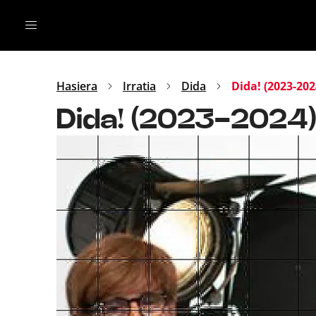
Irratia
Top Gaztea
Podcastak
Mus
Dida
Hasiera
Irratia
Dida
Dida! (2023-202
Gu
B Aldea
Dida! (2023-2024
Bitan