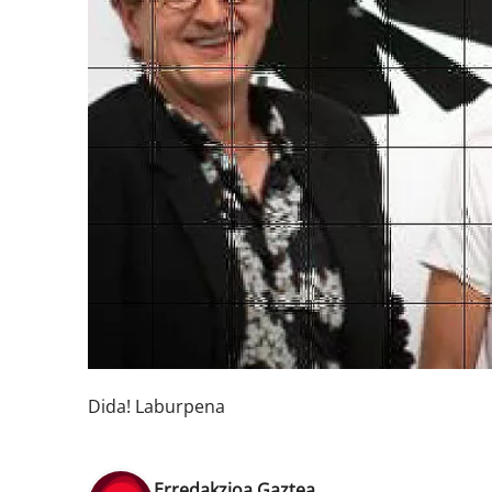
Dida! Laburpena
Erredakzioa Gaztea