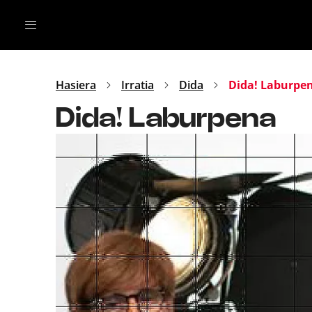
Irratia
Top Gaztea
Podcastak
Mus
Dida
Hasiera
Irratia
Dida
Dida! Laburpe
Gu
B Aldea
Dida! Laburpena
Bitan