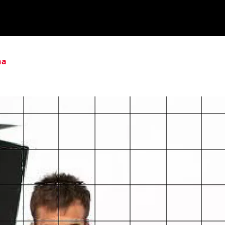
ika
Ekitaldiak
Ikus-entzunezkoak
Gaztea Sariak
na
Maketa Lehiaketa
Zeidfest Gaztea
Bilbao BBK Live
Euskarabentura