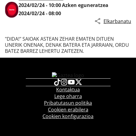
2024/02/24 - 10:00
Azken eguneratzea
2024/02/24 - 08:00
Elkarbanatu
Klisk
"DIDA!" SAIOAK ASTEAN ZEHAR EMATEN DITUEN
UNERIK ONENAK, DENAK BATERA ETA JARRAIAN, ORDU
BATEZ BARREZ LEHERTU ZAITEZEN.
Kontaktua
Lege oharra
Pribatutasun politika
Cookien erabilera
Cookien konfigurazioa