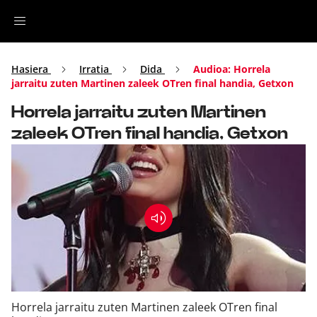
Irratia
Hasiera
Irratia
Dida
Audioa: Horrela
jarraitu zuten Martinen zaleek OTren final handia, Getxon
Top Gaztea
Horrela jarraitu zuten Martinen
zaleek OTren final handia, Getxon
Podcastak
Musika
Ekitaldiak
Ikus-entzunezkoak
Horrela jarraitu zuten Martinen zaleek OTren final