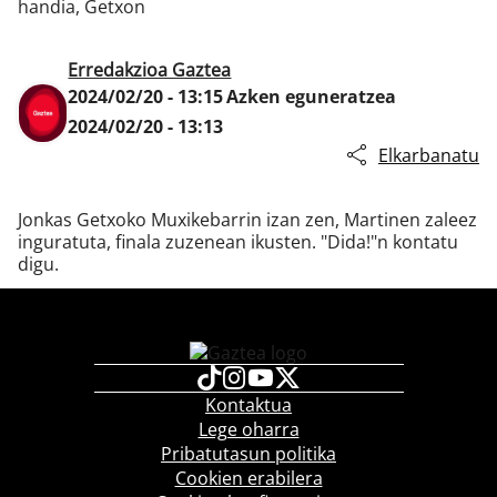
handia, Getxon
Erredakzioa Gaztea
Klisk
2024/02/20 - 13:15
Azken eguneratzea
2024/02/20 - 13:13
Elkarbanatu
Jonkas Getxoko Muxikebarrin izan zen, Martinen zaleez
inguratuta, finala zuzenean ikusten. "Dida!"n kontatu
digu.
Kontaktua
Lege oharra
Pribatutasun politika
Cookien erabilera