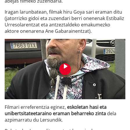
abejas filmeko zuzendaria.
Iragan larunbatean, filmak hiru Goya sari eraman ditu
(jatorrizko gidoi eta zuzendari berri onenenak Estibaliz
Urresolarentzat eta antzeztaldeko emakumezko
aktore onenarena Ane Gabarainentzat).
Filmari erreferentzia eginez,
eskoletan hasi eta
unibertsitateetaraino eraman beharreko zinta
dela
azpimarratu du Lersundik.