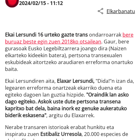
2024/02/15 - 11:12
Elkarbanatu
Klisk
Ekai Lersundi 16 urteko gazte trans
ondarroarrak
bere
buruaz beste egin zuen 2018ko otsailean
. Gaur, bere
gurasoak Eusko Legebiltzarrera joango dira (Naizen
elkarteko kideekin batera), pertsona transexualen
eskubideak aitortzeko araudiaren erreforma onartuko
baita.
Ekai Lersundiren aita,
Elaxar Lersundi,
"Dida!"n izan da,
legearen erreforma onartzeak ekarriko duena eta
egiteko dagoen lan guztia hizpide.
"Oraindik lan asko
dago egiteko. Askok uste dute pertsona transena
kapritxo bat dela, baina inork ez genuke aukeratuko
biderik eskasena"
, argitu du Elaxarrek.
Nerabe transaren istorioak erabat hunkitu eta
inspiratu zuen
Estibaliz Urresola
, 20.000 especies de