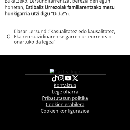
Bukatzeko, Lersunditarrentzat berezia den egun
honetan,
Estibaliz Urrezolak familiarentzako mezu
hunkigarria utzi digu
"Dida!"n.
Elasar Lersundi:“Kasualitatez edo kausalitatez,
Ekairen suizidioaren seigarren urteurrenean
onartuko da legea”
Kontaktua
Lege oharra
Pribatutasun politika
Cookien erabilera
Cookien konfigurazioa