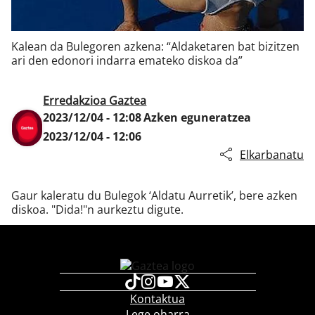
Kalean da Bulegoren azkena: “Aldaketaren bat bizitzen
Klisk
ari den edonori indarra emateko diskoa da”
Erredakzioa Gaztea
2023/12/04 - 12:08
Azken eguneratzea
2023/12/04 - 12:06
Elkarbanatu
Gaur kaleratu du Bulegok ‘Aldatu Aurretik’, bere azken
diskoa. "Dida!"n aurkeztu digute.
Kontaktua
Lege oharra