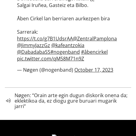
Salgai Iruñea, Gasteiz eta Bilbo.
Åben Cirkel lan berriaren aurkezpen bira
Sarrerak:
https://t.co/g7B1UdsrAA
@ZentralPamplona
@JimmyJazzGz
@kafeantzokia
@DabadabaSS
#nogenband
#åbencirkel
pic.twitter.com/qM58M71n9Z
— Nøgen (@nogenband)
October 17, 2023
Nøgen: “Orain arte egin dugun diskorik onena da;
eklektikoa da, ez diogu gure buruari mugarik
jarri”