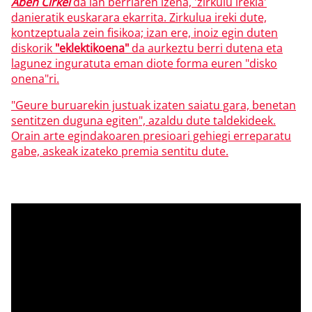
Åben Cirkel
da lan berriaren izena, 'zirkulu irekia'
danieratik euskarara ekarrita. Zirkulua ireki dute,
kontzeptuala zein fisikoa; izan ere, inoiz egin duten
diskorik
"eklektikoena"
da aurkeztu berri dutena eta
lagunez inguratuta eman diote forma euren "disko
onena"ri.
"Geure buruarekin justuak izaten saiatu gara, benetan
sentitzen duguna egiten", azaldu dute taldekideek.
Orain arte egindakoaren presioari gehiegi erreparatu
gabe, askeak izateko premia sentitu dute.