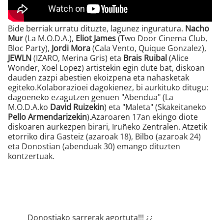
Bide berriak urratu dituzte, lagunez inguratura.
Nacho
Mur
(La M.O.D.A.),
Eliot James
(Two Door Cinema Club,
Bloc Party),
Jordi Mora
(Cala Vento, Quique Gonzalez),
JEWLN
(IZARO, Merina Gris) eta
Brais Ruibal
(Alice
Wonder, Xoel Lopez) artistekin egin dute bat, diskoan
dauden zazpi abestien ekoizpena eta nahasketak
egiteko.Kolaborazioei dagokienez, bi aurkituko ditugu:
dagoeneko ezagutzen genuen "Abendua" (La
M.O.D.A.ko
David Ruizekin
) eta "Maleta" (Skakeitaneko
Pello Armendarizekin
).Azaroaren 17an ekingo diote
diskoaren aurkezpen birari, Iruñeko Zentralen. Atzetik
etorriko dira Gasteiz (azaroak 18), Bilbo (azaroak 24)
eta Donostian (abenduak 30) emango dituzten
kontzertuak.
Donostiako sarrerak agortuta!!! ¿¿