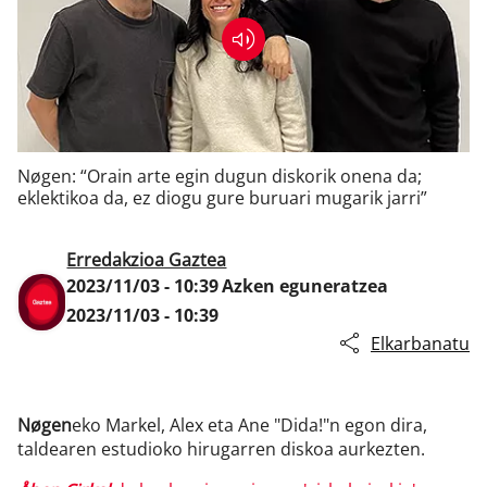
Klisk
Nøgen: “Orain arte egin dugun diskorik onena da;
eklektikoa da, ez diogu gure buruari mugarik jarri”
Erredakzioa Gaztea
2023/11/03 - 10:39
Azken eguneratzea
2023/11/03 - 10:39
Elkarbanatu
Nøgen
eko Markel, Alex eta Ane "Dida!"n egon dira,
taldearen estudioko hirugarren diskoa aurkezten.