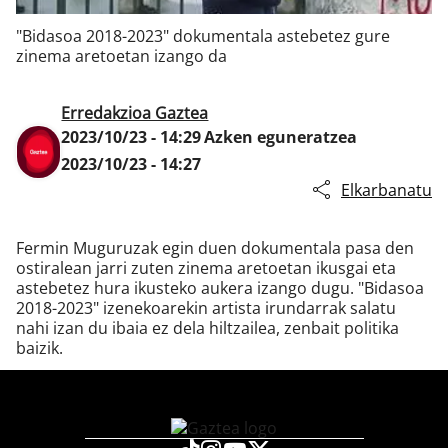
"Bidasoa 2018-2023" dokumentala astebetez gure
zinema aretoetan izango da
Klisk
Erredakzioa Gaztea
2023/10/23 - 14:29
Azken eguneratzea
2023/10/23 - 14:27
Elkarbanatu
Fermin Muguruzak egin duen dokumentala pasa den
ostiralean jarri zuten zinema aretoetan ikusgai eta
astebetez hura ikusteko aukera izango dugu. "Bidasoa
2018-2023" izenekoarekin artista irundarrak salatu
nahi izan du ibaia ez dela hiltzailea, zenbait politika
baizik.