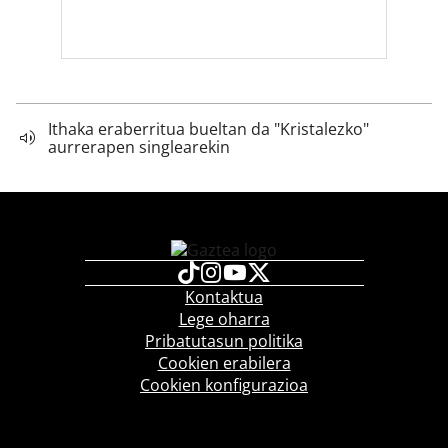
Ithaka eraberritua bueltan da "Kristalezko"
aurrerapen singlearekin
Kontaktua
Lege oharra
Pribatutasun politika
Cookien erabilera
Cookien konfigurazioa