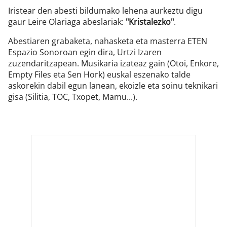
Iristear den abesti bildumako lehena aurkeztu digu
gaur Leire Olariaga abeslariak:
"Kristalezko"
.
Abestiaren grabaketa, nahasketa eta masterra ETEN
Espazio Sonoroan egin dira, Urtzi Izaren
zuzendaritzapean. Musikaria izateaz gain (Otoi, Enkore,
Empty Files eta Sen Hork) euskal eszenako talde
askorekin dabil egun lanean, ekoizle eta soinu teknikari
gisa (Silitia, TOC, Txopet, Mamu...).