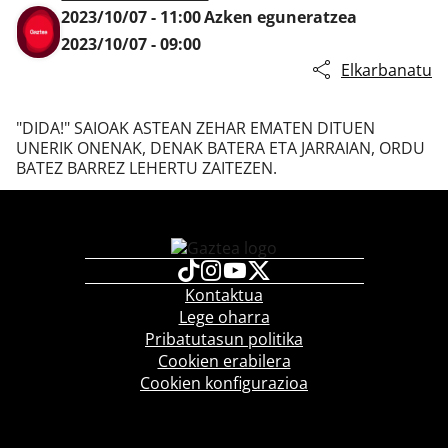
2023/10/07 - 11:00
Azken eguneratzea
2023/10/07 - 09:00
Elkarbanatu
Klisk
"DIDA!" SAIOAK ASTEAN ZEHAR EMATEN DITUEN
UNERIK ONENAK, DENAK BATERA ETA JARRAIAN, ORDU
BATEZ BARREZ LEHERTU ZAITEZEN.
Kontaktua
Lege oharra
Pribatutasun politika
Cookien erabilera
Cookien konfigurazioa