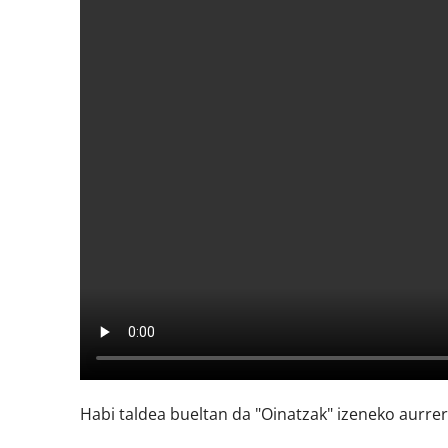
Habi taldea bueltan da "Oinatzak" izeneko aurrer