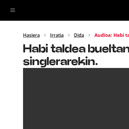
Irratia
Top Gaztea
Podcastak
Mus
Dida
Hasiera
Irratia
Dida
Audioa: Habi t
Gu
B Aldea
Habi taldea buelta
Bitan
singlerarekin.