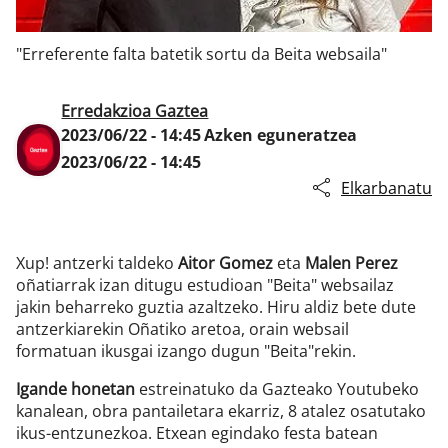
"Erreferente falta batetik sortu da Beita websaila"
Klisk
Erredakzioa Gaztea
2023/06/22 - 14:45
Azken eguneratzea
2023/06/22 - 14:45
Elkarbanatu
Xup! antzerki taldeko
Aitor Gomez
eta
Malen Perez
oñatiarrak izan ditugu estudioan "Beita" websailaz
jakin beharreko guztia azaltzeko. Hiru aldiz bete dute
antzerkiarekin Oñatiko aretoa, orain websail
formatuan ikusgai izango dugun "Beita"rekin.
Igande honetan
estreinatuko da Gazteako Youtubeko
kanalean, obra pantailetara ekarriz, 8 atalez osatutako
ikus-entzunezkoa. Etxean egindako festa batean