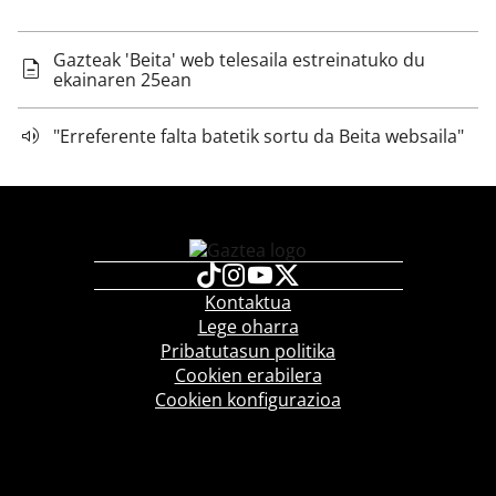
Gazteak 'Beita' web telesaila estreinatuko du
ekainaren 25ean
"Erreferente falta batetik sortu da Beita websaila"
Kontaktua
Lege oharra
Pribatutasun politika
Cookien erabilera
Cookien konfigurazioa