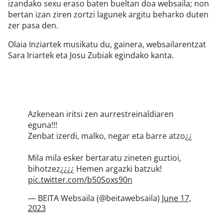
izandako sexu eraso baten bueltan doa websaila; non
bertan izan ziren zortzi lagunek argitu beharko duten
zer pasa den.
Olaia Inziartek musikatu du, gainera, websailarentzat
Sara Iriartek eta Josu Zubiak egindako kanta.
Azkenean iritsi zen aurrestreinaldiaren
eguna!!!
Zenbat izerdi, malko, negar eta barre atzo¿¿
Mila mila esker bertaratu zineten guztioi,
bihotzez¿¿¿¿ Hemen argazki batzuk!
pic.twitter.com/b50Soxs90n
— BEITA Websaila (@beitawebsaila)
June 17,
2023