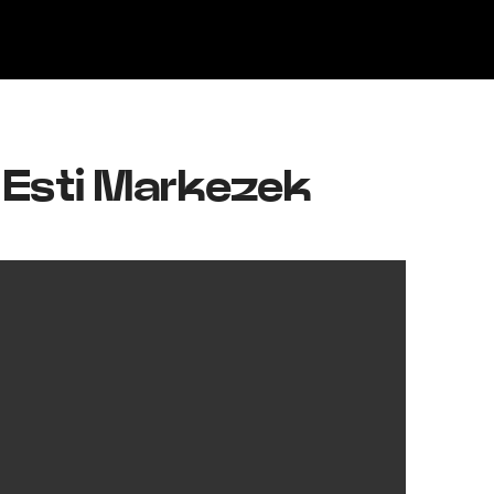
Klisk
a Esti Markezek