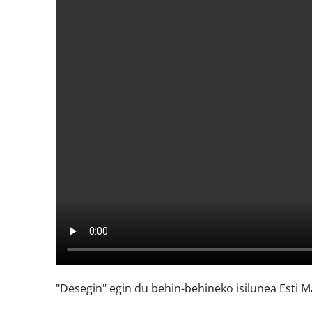
"Desegin" egin du behin-behineko isilunea Esti 