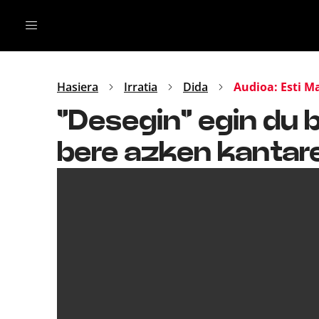
Irratia
Top Gaztea
Podcastak
Mus
Dida
Hasiera
Irratia
Dida
Audioa: Esti M
Gu
B Aldea
"Desegin" egin du 
Bitan
bere azken kantar