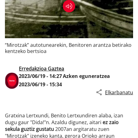
Klisk
“Mirotzak” autotunearekin, Benitoren arantza betirako
kentzeko bertsioa
Erredakzioa Gaztea
2023/06/19 - 14:27
Azken eguneratzea
2023/06/19 - 15:34
Elkarbanatu
Gratxina Lertxundi, Benito Lertxundiren alaba, izan
dugu gaur "Dida!"n. Azaldu digunez, aitari
ez zaio
sekula guztiz gustatu
2007an argitaratu zuen
"Mirotzak" izeneko kanta, gerora Orioko arraun