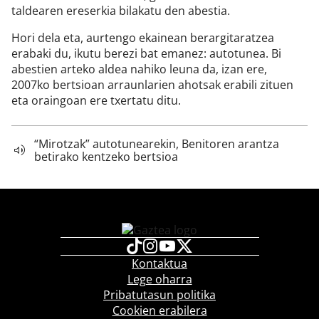
taldearen ereserkia bilakatu den abestia.
Hori dela eta, aurtengo ekainean berargitaratzea
erabaki du, ikutu berezi bat emanez: autotunea. Bi
abestien arteko aldea nahiko leuna da, izan ere,
2007ko bertsioan arraunlarien ahotsak erabili zituen
eta oraingoan ere txertatu ditu.
“Mirotzak” autotunearekin, Benitoren arantza
betirako kentzeko bertsioa
Kontaktua
Lege oharra
Pribatutasun politika
Cookien erabilera