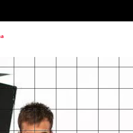
ika
Ekitaldiak
Ikus-entzunezkoak
Gaztea Sariak
na
Maketa Lehiaketa
Zeidfest Gaztea
Bilbao BBK Live
Euskarabentura