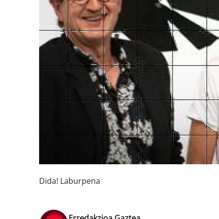
Dida! Laburpena
Erredakzioa Gaztea