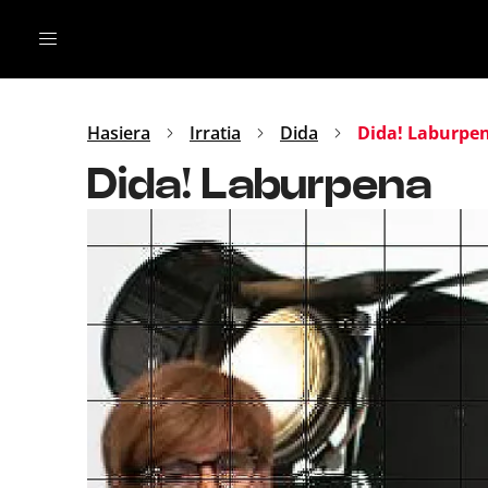
Irratia
Top Gaztea
Podcastak
Mus
Dida
Hasiera
Irratia
Dida
Dida! Laburpe
Gu
B Aldea
Dida! Laburpena
Bitan