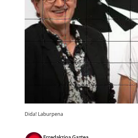
Dida! Laburpena
Erredakzioa Gaztea