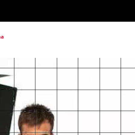
ika
Ekitaldiak
Ikus-entzunezkoak
Gaztea Sariak
na
Maketa Lehiaketa
Zeidfest Gaztea
Bilbao BBK Live
Euskarabentura