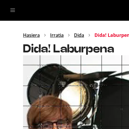
Irratia
Top Gaztea
Podcastak
Mus
Dida
Hasiera
Irratia
Dida
Dida! Laburpe
Gu
B Aldea
Dida! Laburpena
Bitan