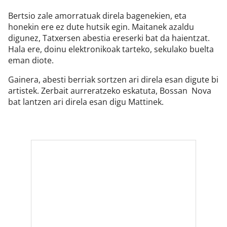
Bertsio zale amorratuak direla bagenekien, eta
honekin ere ez dute hutsik egin. Maitanek azaldu
digunez, Tatxersen abestia ereserki bat da haientzat.
Hala ere, doinu elektronikoak tarteko, sekulako buelta
eman diote.
Gainera, abesti berriak sortzen ari direla esan digute bi
artistek. Zerbait aurreratzeko eskatuta, Bossan Nova
bat lantzen ari direla esan digu Mattinek.