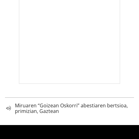
Miruaren “Goizean Oskorri” abestiaren bertsioa,
primizian, Gaztean