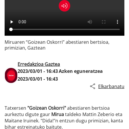
Klisk
Miruaren “Goizean Oskorri” abestiaren bertsioa,
primizian, Gaztean
Erredakzioa Gaztea
2023/03/01 - 16:43
Azken eguneratzea
2023/03/01 - 16:43
Elkarbanatu
Tatxersen
"Goizean Oskorri"
abestiaren bertsioa
aurkeztu digute gaur
Mirua
taldeko Mattin Zeberio eta
Maitane Iruinek. "Dida!"n entzun dugu primizian, kanta
bihar estreinatuko baitute.