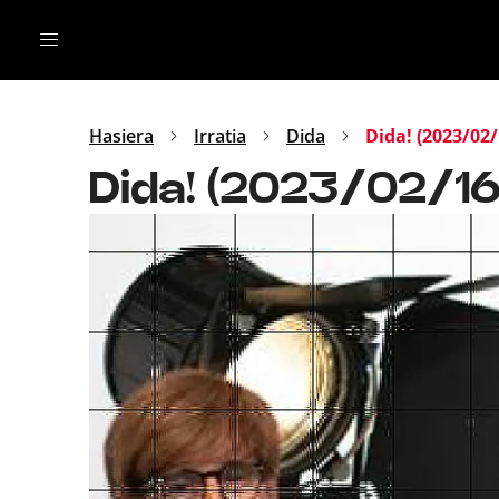
Irratia
Top Gaztea
Podcastak
Mus
Dida
Hasiera
Irratia
Dida
Dida! (2023/02/
Gu
B Aldea
Dida! (2023/02/16
Bitan