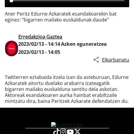
Aner Peritz Edurne Azkaratek esandakoarekin bat
eginez: "bigarren mailako euskaldunak daude"
Klisk
Erredakzioa Gaztea
2023/02/13 - 14:14
Azken eguneratzea
2023/02/13 - 14:05
Elkarbanatu
Twitterren eztabaida itzela izan da asteburuan, Edurne
Azkaratek aitortu duelako arabarra izateagatik
bigarren mailako euskalduna sentitu dela askotan.
Aktoreak esandakoaren aurka hainbat erabiltzaile
mintzatu dira, baina Peritzek Azkarate defendatzen du.