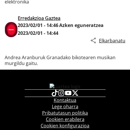
elektronika
Erredakzioa Gaztea
Klisk
2023/02/01 - 14:46
Azken eguneratzea
2023/02/01 - 14:44
Elkarbanatu
Andrea Aranburuk Granadako bikotearen musikan
murgildu gaitu.
Kontaktua
Lege oharra
Pribatutasun politika
Cookien erabilera
Cookien konfigurazioa