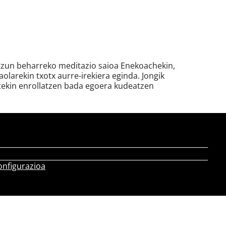
ntzun beharreko meditazio saioa Enekoachekin,
olarekin txotx aurre-irekiera eginda. Jongik
tekin enrollatzen bada egoera kudeatzen
onfigurazioa