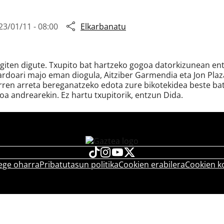
23/01/11 - 08:00
Elkarbanatu
egiten digute. Txupito bat hartzeko gogoa datorkizunean e
ardoari majo eman diogula, Aitziber Garmendia eta Jon Plaza
rren arreta bereganatzeko edota zure bikotekidea beste ba
soa andrearekin. Ez hartu txupitorik, entzun Dida.
ege oharra
Pribatutasun politika
Cookien erabilera
Cookien k