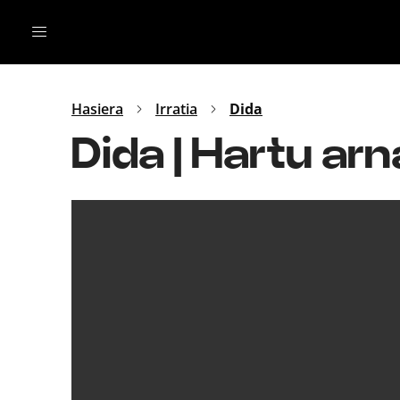
Irratia
Top Gaztea
Podcastak
Mus
Dida
Hasiera
Irratia
Dida
Gu
B Aldea
Dida | Hartu ar
Bitan