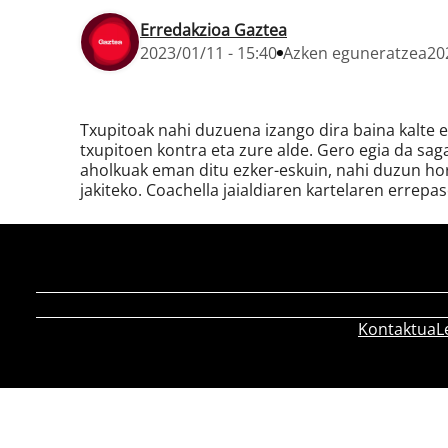
Erredakzioa Gaztea
2023/01/11 - 15:40
Azken eguneratzea
20
Txupitoak nahi duzuena izango dira baina kalte 
txupitoen kontra eta zure alde. Gero egia da sag
aholkuak eman ditu ezker-eskuin, nahi duzun ho
jakiteko. Coachella jaialdiaren kartelaren errepa
Kontaktua
L