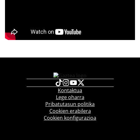
Kontaktua
Lege oharra
Pribatutasun politika
Cookien erabilera
Cookien konfigurazioa