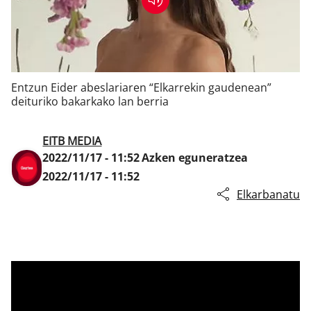
Klisk
Entzun Eider abeslariaren “Elkarrekin gaudenean”
deituriko bakarkako lan berria
EITB MEDIA
2022/11/17 - 11:52
Azken eguneratzea
2022/11/17 - 11:52
Elkarbanatu