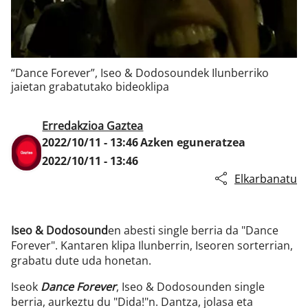
Klisk
“Dance Forever”, Iseo & Dodosoundek Ilunberriko
jaietan grabatutako bideoklipa
Erredakzioa Gaztea
2022/10/11 - 13:46
Azken eguneratzea
2022/10/11 - 13:46
Elkarbanatu
Iseo & Dodosound
en abesti single berria da "Dance
Forever". Kantaren klipa Ilunberrin, Iseoren sorterrian,
grabatu dute uda honetan.
Iseok
Dance Forever
, Iseo & Dodosounden single
berria, aurkeztu du "Dida!"n. Dantza, jolasa eta