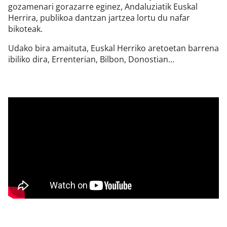
gozamenari gorazarre eginez, Andaluziatik Euskal
Herrira, publikoa dantzan jartzea lortu du nafar
bikoteak.
Udako bira amaituta, Euskal Herriko aretoetan barrena
ibiliko dira, Errenterian, Bilbon, Donostian…