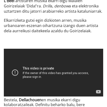
L'Beel
artistaren musika ekarri digu Maialen
Goirizelaiak 'Dida!'ra.
Drill
a,
denbow
a eta elektronika
uztartzen ditu jatorri arabiarreko artista kataluniarrak.
Elkarrizketa gutxi egin dizkioten arren, musika
urbanoaren eszenan oihartzuna izango duen artista
dela aurreikusi daitekeela azaldu du Goirizelaiak.
Bestela,
Dellachouen
en musika ekarri digu
kolaboratzaileak. Definitu beharko balu, bere