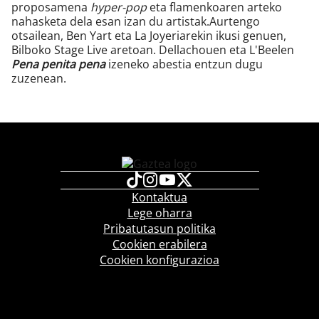
proposamena
hyper-pop
eta flamenkoaren arteko
nahasketa dela esan izan du artistak.Aurtengo
otsailean, Ben Yart eta La Joyeriarekin ikusi genuen,
Bilboko Stage Live aretoan. Dellachouen eta L'Beelen
Pena penita pena
izeneko abestia entzun dugu
zuzenean.
Kontaktua
Lege oharra
Pribatutasun politika
Cookien erabilera
Cookien konfigurazioa