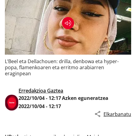
Klisk
L’Beel eta Dellachouen: drilla, denbowa eta hyper-
popa, flamenkoaren eta erritmo arabiarren
eraginpean
Erredakzioa Gaztea
2022/10/04 - 12:17
Azken eguneratzea
2022/10/04 - 12:17
Elkarbanatu