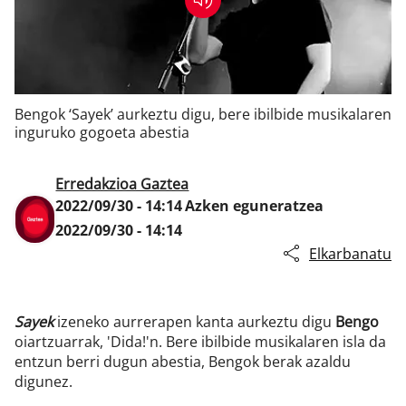
Klisk
Bengok ‘Sayek’ aurkeztu digu, bere ibilbide musikalaren
inguruko gogoeta abestia
Erredakzioa Gaztea
2022/09/30 - 14:14
Azken eguneratzea
2022/09/30 - 14:14
Elkarbanatu
Sayek
izeneko aurrerapen kanta aurkeztu digu
Bengo
oiartzuarrak, 'Dida!'n. Bere ibilbide musikalaren isla da
entzun berri dugun abestia, Bengok berak azaldu
digunez.