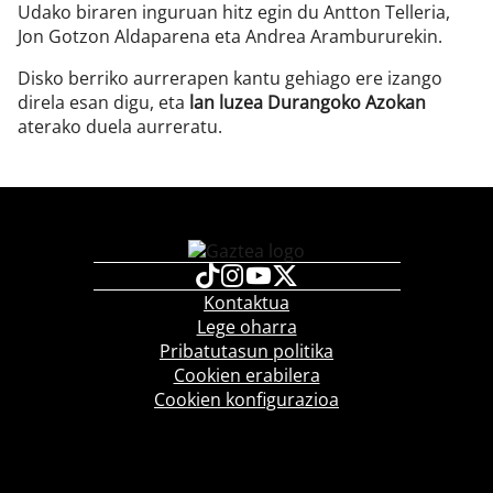
Udako biraren inguruan hitz egin du Antton Telleria,
Jon Gotzon Aldaparena eta Andrea Arambururekin.
Disko berriko aurrerapen kantu gehiago ere izango
direla esan digu, eta
lan luzea Durangoko Azokan
aterako duela aurreratu.
Kontaktua
Lege oharra
Pribatutasun politika
Cookien erabilera
Cookien konfigurazioa