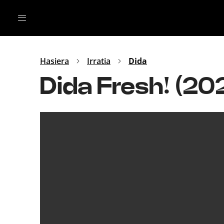
Irratia
Top Gaztea
Podcastak
Mus
Dida
Hasiera
Irratia
Dida
Gu
B Aldea
Dida Fresh! (2
Bitan