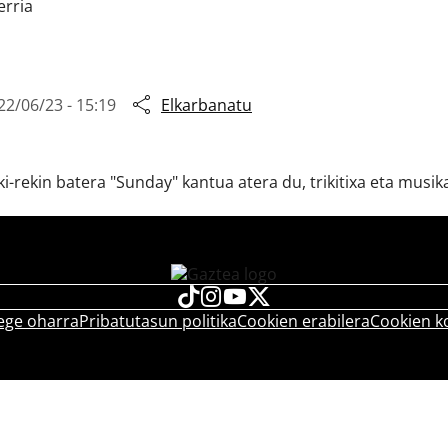
erria
22/06/23 - 15:19
Elkarbanatu
ki-rekin batera "Sunday" kantua atera du, trikitixa eta musi
ege oharra
Pribatutasun politika
Cookien erabilera
Cookien k