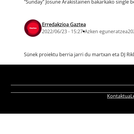
"Sunday" Josune Arakistainen bakarkako single b
Erredakzioa Gaztea
2022/06/23 - 15:27
Azken eguneratzea
20
Sünek proiektu berria jarri du martxan eta DJ Rik
Kontaktua
L