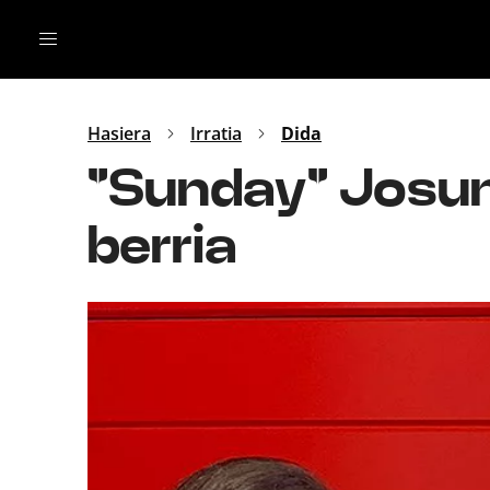
Irratia
Top Gaztea
Podcastak
Mus
Dida
Hasiera
Irratia
Dida
Gu
B Aldea
"Sunday" Josun
Bitan
berria