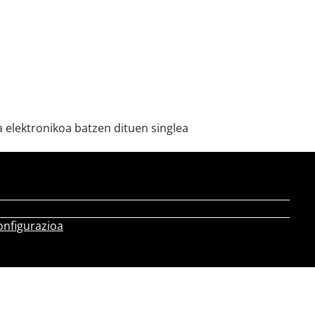
ka elektronikoa batzen dituen singlea
onfigurazioa