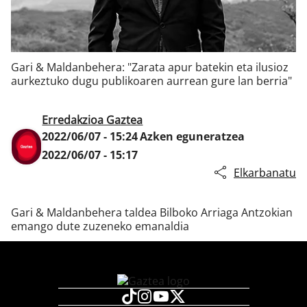
Klisk
Gari & Maldanbehera: "Zarata apur batekin eta ilusioz
aurkeztuko dugu publikoaren aurrean gure lan berria"
Erredakzioa Gaztea
2022/06/07 - 15:24
Azken eguneratzea
2022/06/07 - 15:17
Elkarbanatu
Gari & Maldanbehera taldea Bilboko Arriaga Antzokian
emango dute zuzeneko emanaldia