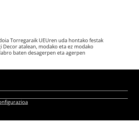
 Idoia Torregaraik UEUren uda hontako festak
Jongi Decor atalean, modako eta ez modako
ndelabro baten desagerpen eta agerpen
onfigurazioa