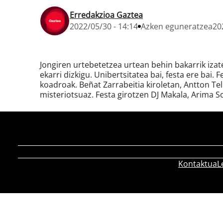
Erredakzioa Gaztea
2022/05/30 - 14:14
Azken eguneratzea
20
Jongiren urtebetetzea urtean behin bakarrik iza
ekarri dizkigu. Unibertsitatea bai, festa ere bai
koadroak. Beñat Zarrabeitia kiroletan, Antton Te
misteriotsuaz. Festa girotzen DJ Makala, Arima S
Kontaktua
L