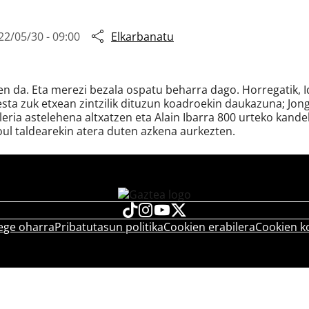
22/05/30 - 09:00
Elkarbanatu
ten da. Eta merezi bezala ospatu beharra dago. Horregatik,
. Festa zuk etxean zintzilik dituzun koadroekin daukazuna; 
lleria astelehena altxatzen eta Alain Ibarra 800 urteko ka
oul taldearekin atera duten azkena aurkezten.
ege oharra
Pribatutasun politika
Cookien erabilera
Cookien k