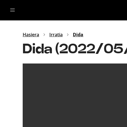
Irratia
Top Gaztea
Podcastak
Mus
Dida
Hasiera
Irratia
Dida
Gu
B Aldea
Dida (2022/05/
Bitan