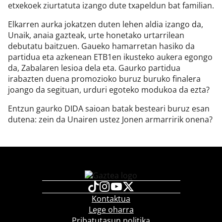
etxekoek ziurtatuta izango dute txapeldun bat familian.
Elkarren aurka jokatzen duten lehen aldia izango da,
Unaik, anaia gazteak, urte honetako urtarrilean
debutatu baitzuen. Gaueko hamarretan hasiko da
partidua eta azkenean ETB1en ikusteko aukera egongo
da, Zabalaren lesioa dela eta. Gaurko partidua
irabazten duena promozioko buruz buruko finalera
joango da segituan, urduri egoteko modukoa da ezta?
Entzun gaurko DIDA saioan batak besteari buruz esan
dutena: zein da Unairen ustez Jonen armarririk onena?
Kontaktua
Lege oharra
Pribatutasun politika