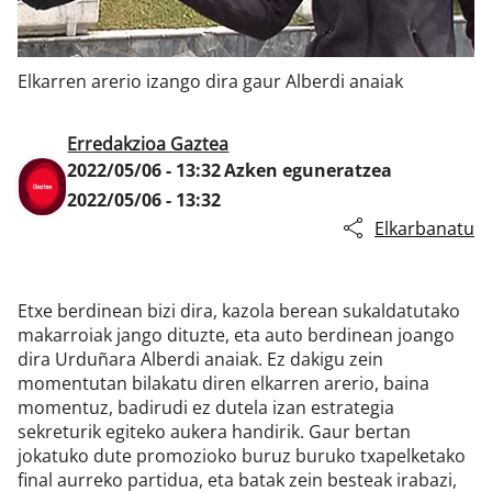
Elkarren arerio izango dira gaur Alberdi anaiak
Klisk
Erredakzioa Gaztea
2022/05/06 - 13:32
Azken eguneratzea
2022/05/06 - 13:32
Elkarbanatu
Etxe berdinean bizi dira, kazola berean sukaldatutako
makarroiak jango dituzte, eta auto berdinean joango
dira Urduñara Alberdi anaiak. Ez dakigu zein
momentutan bilakatu diren elkarren arerio, baina
momentuz, badirudi ez dutela izan estrategia
sekreturik egiteko aukera handirik. Gaur bertan
jokatuko dute promozioko buruz buruko txapelketako
final aurreko partidua, eta batak zein besteak irabazi,