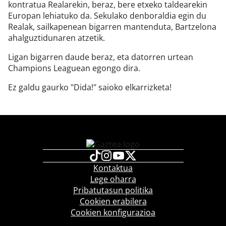
kontratua Realarekin, beraz, bere etxeko taldearekin
Europan lehiatuko da. Sekulako denboraldia egin du
Realak, sailkapenean bigarren mantenduta, Bartzelona
ahalguztidunaren atzetik.
Ligan bigarren daude beraz, eta datorren urtean
Champions Leaguean egongo dira.
Ez galdu gaurko "Dida!" saioko elkarrizketa!
Kontaktua
Lege oharra
Pribatutasun politika
Cookien erabilera
Cookien konfigurazioa