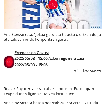
Klisk
Ane Etxezarreta: "Jokua gero eta hobeto ulertzen dugu
eta taldean ondo konpontzen gara".
Erredakzioa Gaztea
2022/05/03 - 15:06
Azken eguneratzea
2022/05/03 - 15:06
Elkarbanatu
Realak Rayoren aurka irabazi ondoren, Europapako
Txapeldunen ligan sailkatzea lortu zuen.
Ane Etxezarreta beasaindarrak 2023ra arte luzatu du