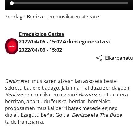
Zer dago Benizze-ren musikaren atzean?
Klisk
Erredakzioa Gaztea
2022/04/06 - 15:02
Azken eguneratzea
2022/04/06 - 15:02
Elkarbanatu
Benizze
ren musikaren atzean lan asko eta beste
sekretu bat ere badago. Jakin nahi al duzu zer dagoen
Benizze
-ren musikaren atzean?
Bazatoz
kantua atera
berritan, aitortu du "euskal herriari horrelako
proposamen musikal berri batek mesede egingo
diola". Ezagutu Beñat Goitia,
Benizze
eta
The Blaze
talde frantziarra.