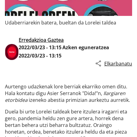
Udaberriarekin batera, bueltan da Lorelei taldea
Klisk
Erredakzioa Gaztea
2022/03/23 - 13:15
Azken eguneratzea
2022/03/23 - 13:15
Elkarbanatu
Aurtengo udazkenak lore berriak ekarriko omen ditu.
Hala kontatu digu Asier Serranok "Dida!"n,
Ilargiaren
etorbidea
izeneko abestia primizian aurkeztu aurretik.
Duela bi urte Lorelei taldeak bere itzulera iragarri eta
gero, pandemia heldu zen gure artera, horrek dena
bertan behera utzi beharra bultzatuz. Oraingo
honetan, ordea, benetako itzulera heldu da eta pieza