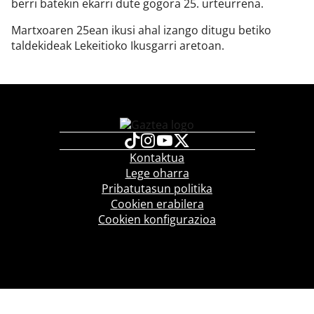
berri batekin ekarri dute gogora 25. urteurrena.
Martxoaren 25ean ikusi ahal izango ditugu betiko
taldekideak Lekeitioko Ikusgarri aretoan.
Kontaktua
Lege oharra
Pribatutasun politika
Cookien erabilera
Cookien konfigurazioa