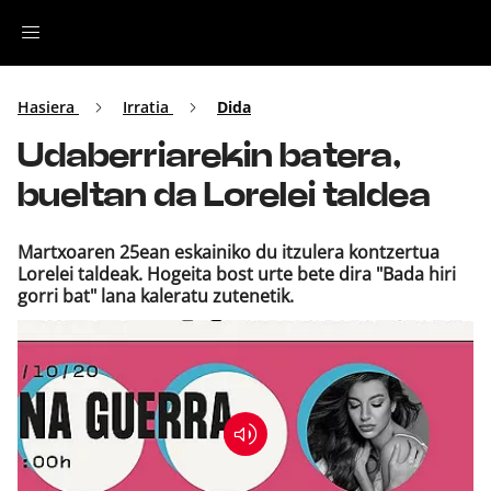
Irratia
Hasiera
Irratia
Dida
Udaberriarekin batera,
Top Gaztea
bueltan da Lorelei taldea
Podcastak
Martxoaren 25ean eskainiko du itzulera kontzertua
Lorelei taldeak. Hogeita bost urte bete dira "Bada hiri
Musika
gorri bat" lana kaleratu zutenetik.
Ekitaldiak
Ikus-entzunezkoak