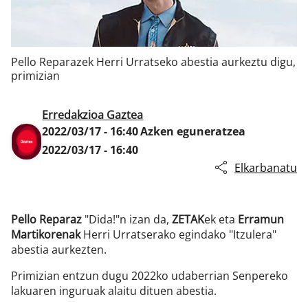
Klisk
Pello Reparazek Herri Urratseko abestia aurkeztu digu,
primizian
Erredakzioa Gaztea
2022/03/17 - 16:40
Azken eguneratzea
2022/03/17 - 16:40
Elkarbanatu
Pello Reparaz
"Dida!"n izan da,
ZETAK
ek eta
Erramun
Martikorenak
Herri Urratserako egindako "Itzulera"
abestia aurkezten.
Primizian entzun dugu 2022ko udaberrian Senpereko
lakuaren inguruak alaitu dituen abestia.