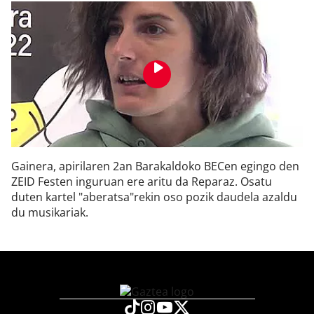
Gainera, apirilaren 2an Barakaldoko BECen egingo den
ZEID Festen inguruan ere aritu da Reparaz. Osatu
duten kartel "aberatsa"rekin oso pozik daudela azaldu
du musikariak.