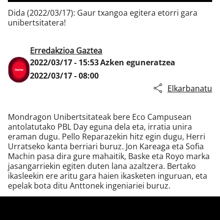
Dida (2022/03/17): Gaur txangoa egitera etorri gara
unibertsitatera!
Klisk
Erredakzioa Gaztea
2022/03/17 - 15:53
Azken eguneratzea
2022/03/17 - 08:00
Elkarbanatu
Mondragon Unibertsitateak bere Eco Campusean
antolatutako PBL Day eguna dela eta, irratia unira
eraman dugu. Pello Reparazekin hitz egin dugu, Herri
Urratseko kanta berriari buruz. Jon Kareaga eta Sofia
Machin pasa dira gure mahaitik, Baske eta Royo marka
jasangarriekin egiten duten lana azaltzera. Bertako
ikasleekin ere aritu gara haien ikasketen inguruan, eta
epelak bota ditu Anttonek ingeniariei buruz.