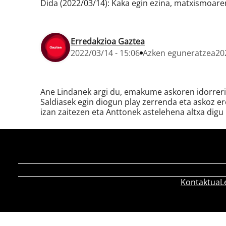
Dida (2022/03/14): Kaka egin ezina, matxismoare
Erredakzioa Gaztea
2022/03/14 - 15:06
Azken eguneratzea
20
Ane Lindanek argi du, emakume askoren idorreria
Saldiasek egin diogun play zerrenda eta askoz e
izan zaitezen eta Anttonek astelehena altxa digu 
Kontaktua
L