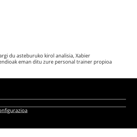
gi du asteburuko kirol analisia, Xabier
endioak eman ditu zure personal trainer propioa
onfigurazioa