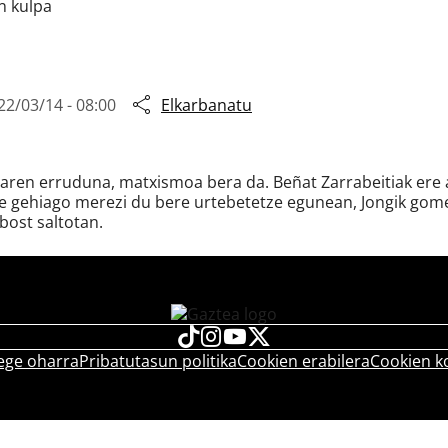
n kulpa
22/03/14 - 08:00
Elkarbanatu
ren erruduna, matxismoa bera da. Beñat Zarrabeitiak ere ar
re gehiago merezi du bere urtebetetze egunean, Jongik gom
bost saltotan.
ege oharra
Pribatutasun politika
Cookien erabilera
Cookien k