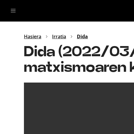
Irratia
Top Gaztea
Podcastak
Mus
Dida
Hasiera
Irratia
Dida
Gu
B Aldea
Dida (2022/03/1
Bitan
matxismoaren 