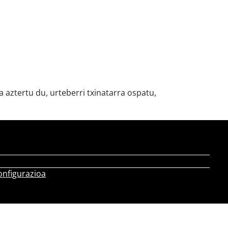
a aztertu du, urteberri txinatarra ospatu,
onfigurazioa