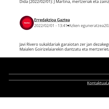
Dida (2022/02/01): J Martina, mertzeriak eta zain
Erredakzioa Gaztea
2022/02/01 - 13:41
Azken eguneratzea
20
Javi Rivero sukaldariak garaiotan zer jan dezakeg
Maialen Goirizelaiarekin dantzatu eta mertzerie
Kontaktua
L