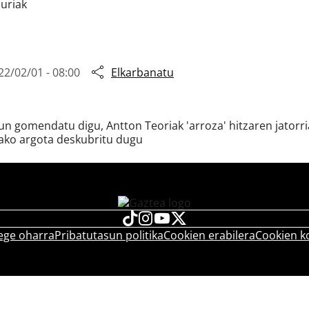
zuriak
22/02/01 - 08:00
Elkarbanatu
un gomendatu digu, Antton Teoriak 'arroza' hitzaren jatorri
tako argota deskubritu dugu
ege oharra
Pribatutasun politika
Cookien erabilera
Cookien k