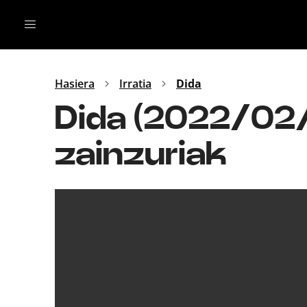
Irratia
Top Gaztea
Podcastak
Mus
Dida
Hasiera
Irratia
Dida
Gu
B Aldea
Dida (2022/02/0
Bitan
zainzuriak