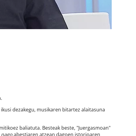
n.
 ikusi dezakegu, musikaren bitartez alaitasuna
mitikoez baliatuta. Besteak beste, "Juergasmoan"
n nago
abestiaren atzean dagoen istorioaren