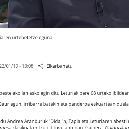
iaren urtebetetze eguna!
22/01/19 - 13:08
Elkarbanatu
estelako lan asko egin ditu Leturiak bere 68 urteko ibildea
 Gaur egun, irribarre batekin eta panderoa eskuartean duela
 du Andrea Aranburuk "Dida!"n, Tapia eta Leturiaren abesti 
omesa
klasikoak entzun ditugu antenan. Gainera,
Galdurika