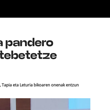
Klisk
ta pandero
rtebetetze
a, Tapia eta Leturia bikoaren onenak entzun