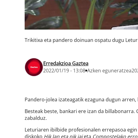
Trikitixa eta pandero doinuan ospatu dugu Letur
Erredakzioa Gaztea
2022/01/19 - 13:08
Azken eguneratzea
20
Pandero-jolea izateagatik ezaguna dugun arren, b
Besteak beste, bankari ere izan da billabonarra.
zabalduz.
Leturiaren ibilbide profesionalen errepasoa egin
diskoko
Hik lan eta nik jai
eta
Compostelako err