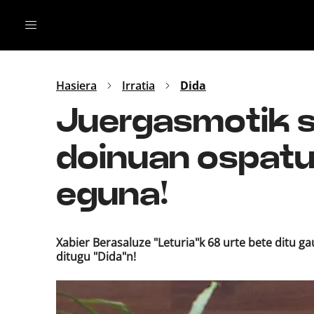
Irratia
Top Gaztea
Podcastak
Mus
Dida
Hasiera
Irratia
Dida
Gu
B Aldea
Juergasmotik sa
Bitan
doinuan ospatu
eguna!
Xabier Berasaluze "Leturia"k 68 urte bete ditu g
ditugu "Dida"n!