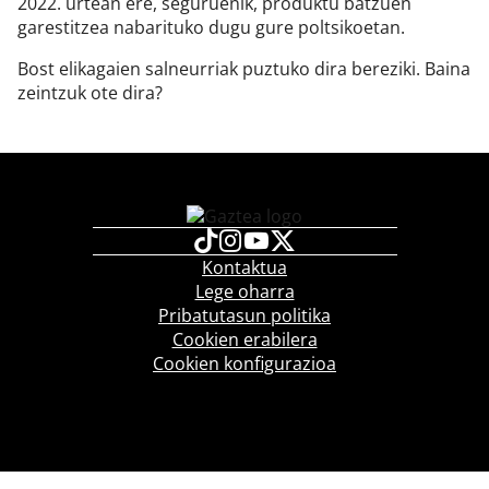
2022. urtean ere, seguruenik, produktu batzuen
garestitzea nabarituko dugu gure poltsikoetan.
Bost elikagaien salneurriak puztuko dira bereziki. Baina
zeintzuk ote dira?
Kontaktua
Lege oharra
Pribatutasun politika
Cookien erabilera
Cookien konfigurazioa