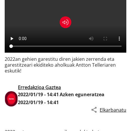
Klisk
2022an gehien garestitu diren jakien zerrenda eta
garestitzeari ekiditeko aholkuak Antton Telleriaren
eskutik!
Erredakzioa Gaztea
2022/01/19 - 14:41
Azken eguneratzea
2022/01/19 - 14:41
Elkarbanatu