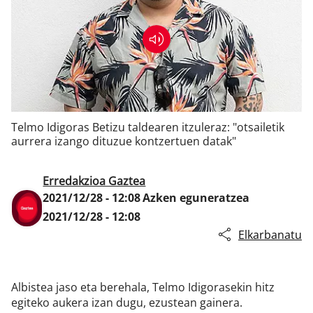
Klisk
Telmo Idigoras Betizu taldearen itzuleraz: "otsailetik
aurrera izango dituzue kontzertuen datak"
Erredakzioa Gaztea
2021/12/28 - 12:08
Azken eguneratzea
2021/12/28 - 12:08
Elkarbanatu
Albistea jaso eta berehala, Telmo Idigorasekin hitz
egiteko aukera izan dugu, ezustean gainera.