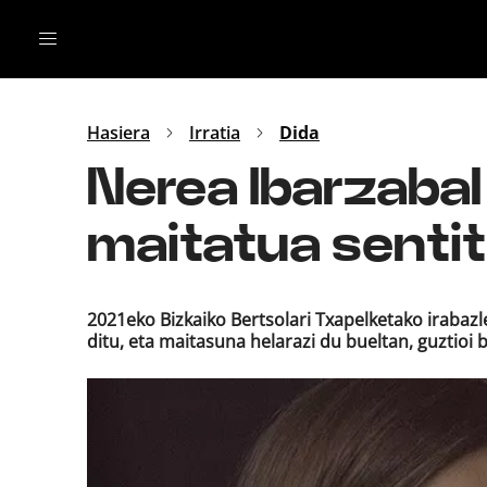
Irratia
Top Gaztea
Podcastak
Mus
Dida
Hasiera
Irratia
Dida
Gu
B Aldea
Nerea Ibarzabal
Bitan
maitatua sentit
2021eko Bizkaiko Bertsolari Txapelketako irabazl
ditu, eta maitasuna helarazi du bueltan, guztio