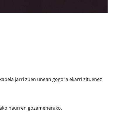
txapela jarri zuen unean gogora ekarri zituenez
adako haurren gozamenerako.