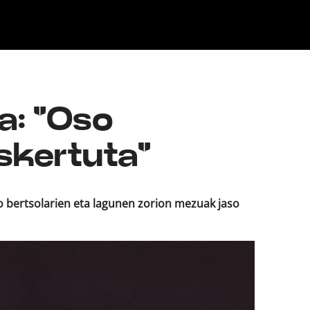
Klisk
a: "Oso
eskertuta"
ko bertsolarien eta lagunen zorion mezuak jaso