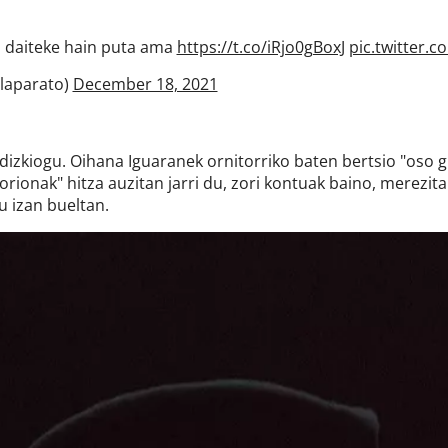
n daiteke hain puta ama
https://t.co/iRjo0gBoxJ
pic.twitter.
alaparato)
December 18, 2021
dizkiogu. Oihana Iguaranek ornitorriko baten bertsio "oso
zorionak" hitza auzitan jarri du, zori kontuak baino, merezit
u izan bueltan.