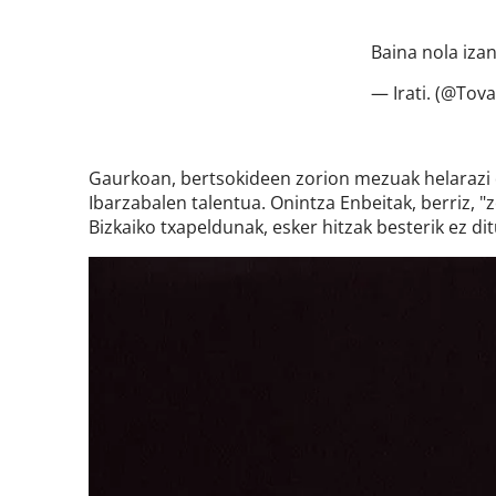
Baina nola iza
— Irati. (@Tov
Gaurkoan, bertsokideen zorion mezuak helarazi 
Ibarzabalen talentua. Onintza Enbeitak, berriz, "
Bizkaiko txapeldunak, esker hitzak besterik ez dit