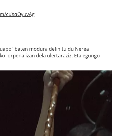
com/cuXqOyuvAg
 guapo" baten modura definitu du Nerea
ako lorpena izan dela ulertaraziz. Eta egungo