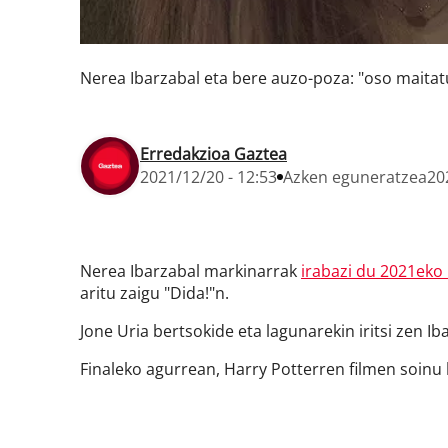
Nerea Ibarzabal eta bere auzo-poza: "oso maitatu
Erredakzioa Gaztea
2021/12/20 - 12:53
Azken eguneratzea
20
Nerea Ibarzabal markinarrak
irabazi du 2021eko 
aritu zaigu "Dida!"n.
Jone Uria bertsokide eta lagunarekin iritsi zen 
Finaleko agurrean, Harry Potterren filmen soin