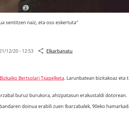
a sentitzen naiz, eta oso eskertuta"
21/12/20 - 12:53
Elkarbanatu
Bizkaiko Bertsolari Txapelketa
. Larunbatean bizitakoaz eta 
Ibarzabal buruz burukora, ahizpatasun erakustaldi dotorean.
u bandaren doinua erabili zuen Ibarzabalek, 90eko hamark