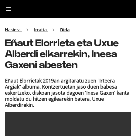
Irratia
Hasiera
Irratia
Dida
Eñaut Elorrieta eta Uxue
Top Gaztea
Alberdi elkarrekin, Inesa
Podcastak
Gaxeni abesten
Musika
Eñaut Elorrietak 2019an argitaratu zuen "Irteera
Argiak" albuma. Kontzertuetan jaso duen babesa
eskertzeko, diskoan jasota dagoen 'Inesa Gaxen' kanta
Ekitaldiak
moldatu du hitzen egilearekin batera, Uxue
Alberdirekin.
Ikus-entzunezkoak