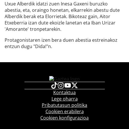
Uxue Alberdik idatzi zuen Inesa Gaxeni buruzko
abestia, eta, oraingo honetan, elkarrekin abestu dute
Alberdik berak eta Elorrietak. Bikoteaz gain, Aitor
Etxeberria izan dute ekoizle lanetan eta Iban Urizar
'Amorante' tronpetarekin.
Protagonistaren izen bera duen abestia estreinakoz
entzun dugu "Dida!"n.
Kontaktua
Lege oharra
Pribatutasun politika
Cookien erabilera
Cookien konfigurazioa