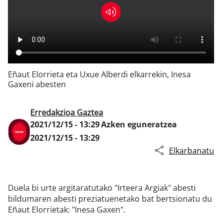
Klisk
Eñaut Elorrieta eta Uxue Alberdi elkarrekin, Inesa
Gaxeni abesten
Erredakzioa Gaztea
2021/12/15 - 13:29
Azken eguneratzea
2021/12/15 - 13:29
Elkarbanatu
Duela bi urte argitaratutako "Irteera Argiak" abesti
bildumaren abesti preziatuenetako bat bertsionatu du
Eñaut Elorrietak: "Inesa Gaxen".