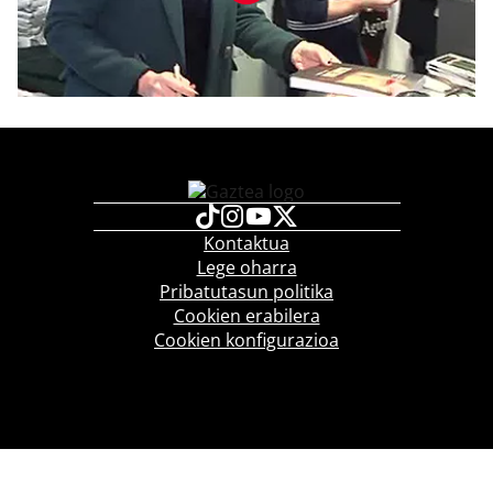
Kontaktua
Lege oharra
Pribatutasun politika
Cookien erabilera
Cookien konfigurazioa