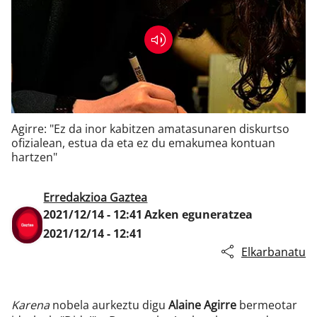
Klisk
Agirre: "Ez da inor kabitzen amatasunaren diskurtso
ofizialean, estua da eta ez du emakumea kontuan
hartzen"
Erredakzioa Gaztea
2021/12/14 - 12:41
Azken eguneratzea
2021/12/14 - 12:41
Elkarbanatu
Karena
nobela aurkeztu digu
Alaine Agirre
bermeotar