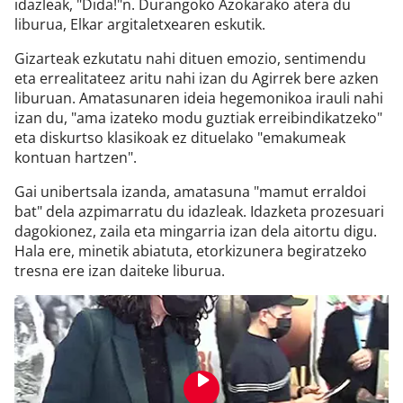
idazleak, "Dida!"n. Durangoko Azokarako atera du
liburua, Elkar argitaletxearen eskutik.
Gizarteak ezkutatu nahi dituen emozio, sentimendu
eta errealitateez aritu nahi izan du Agirrek bere azken
liburuan. Amatasunaren ideia hegemonikoa irauli nahi
izan du, "ama izateko modu guztiak erreibindikatzeko"
eta diskurtso klasikoak ez dituelako "emakumeak
kontuan hartzen".
Gai unibertsala izanda, amatasuna "mamut erraldoi
bat" dela azpimarratu du idazleak. Idazketa prozesuari
dagokionez, zaila eta mingarria izan dela aitortu digu.
Hala ere, minetik abiatuta, etorkizunera begiratzeko
tresna ere izan daiteke liburua.