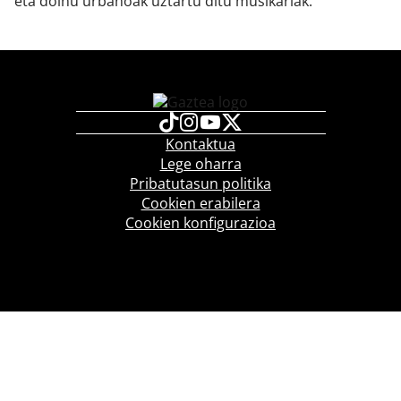
eta doinu urbanoak uztartu ditu musikariak.
Kontaktua
Lege oharra
Pribatutasun politika
Cookien erabilera
Cookien konfigurazioa