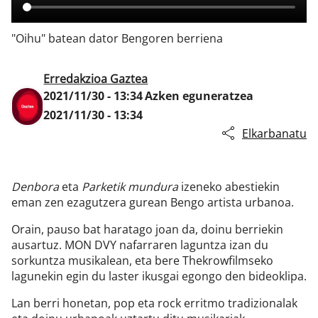
"Oihu" batean dator Bengoren berriena
Klisk
Erredakzioa Gaztea
2021/11/30 - 13:34
Azken eguneratzea
2021/11/30 - 13:34
Elkarbanatu
Denbora
eta
Parketik mundura
izeneko abestiekin
eman zen ezagutzera gurean Bengo artista urbanoa.
Orain, pauso bat haratago joan da, doinu berriekin
ausartuz. MON DVY nafarraren laguntza izan du
sorkuntza musikalean, eta bere Thekrowfilmseko
lagunekin egin du laster ikusgai egongo den bideoklipa.
Lan berri honetan, pop eta rock erritmo tradizionalak